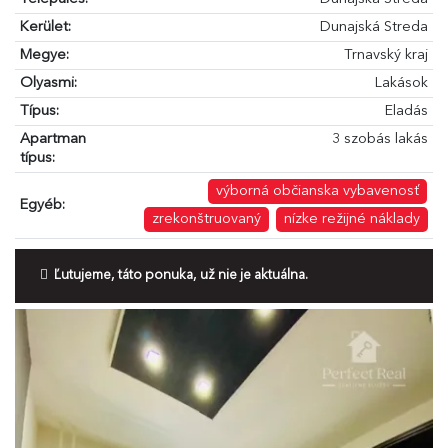
Kerület:
Dunajská Streda
Megye:
Trnavský kraj
Olyasmi:
Lakások
Típus:
Eladás
Apartman
3 szobás lakás
típus:
výborná občianska vybavenosť
Egyéb:
zrekonštruovaný
nízke režijné náklady
Ľutujeme, táto ponuka, už nie je aktuálna.