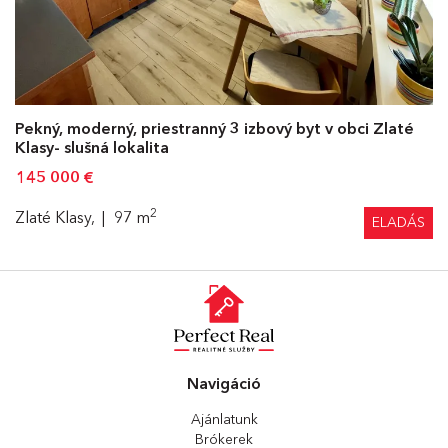
Pekný, moderný, priestranný 3 izbový byt v obci Zlaté
Klasy- slušná lokalita
145 000
€
2
Zlaté Klasy,
97 m
ELADÁS
Navigáció
Ajánlatunk
Brókerek