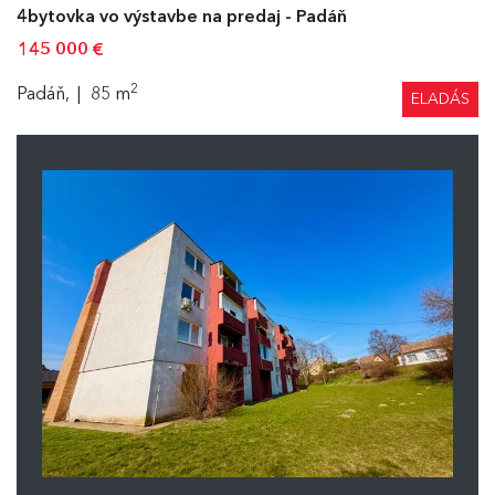
4bytovka vo výstavbe na predaj - Padáň
145 000
€
2
Padáň,
85 m
ELADÁS