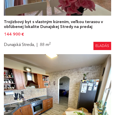
Trojizbový byt s vlastným kúrením, veľkou terasou v
obľúbenej lokalite Dunajskej Stredy na predaj
144 900
€
2
Dunajská Streda,
88 m
ELADÁS