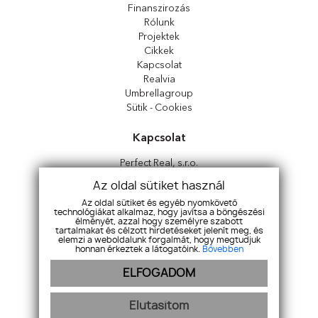
Finanszirozás
Rólunk
Projektek
Cikkek
Kapcsolat
Realvia
Umbrellagroup
Sütik - Cookies
Kapcsolat
Perfect Real, s.r.o.
Sládkovičova 7326, 92901, Dunaszerdahely
Az oldal sütiket használ
Szlovákia
Az oldal sütiket és egyéb nyomkövető
technológiákat alkalmaz, hogy javítsa a böngészési
+421 917 997 674
|
office@perfect-real.sk
élményét, azzal hogy személyre szabott
tartalmakat és célzott hirdetéseket jelenít meg, és
facebook
|
instagram
elemzi a weboldalunk forgalmát, hogy megtudjuk
honnan érkeztek a látogatóink.
Bővebben
ELFOGADOM
Elutasítom