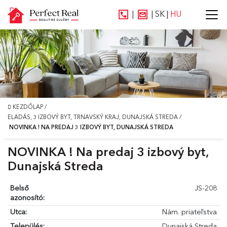
|
|
SK
|
HU
KEZDŐLAP
/
ELADÁS, 3 IZBOVÝ BYT, TRNAVSKÝ KRAJ, DUNAJSKÁ STREDA
/
NOVINKA ! NA PREDAJ 3 IZBOVÝ BYT, DUNAJSKÁ STREDA
NOVINKA ! Na predaj 3 izbový byt,
Dunajská Streda
Belső
JS-208
azonosító:
Utca:
Nám. priateľstva
Település:
Dunajská Streda