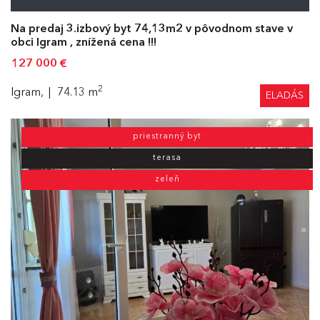
Na predaj 3.izbový byt 74,13m2 v pôvodnom stave v
obci Igram , znížená cena !!!
127 000
€
2
Igram,
74.13 m
ELADÁS
priestranný byt
terasa
zeleň