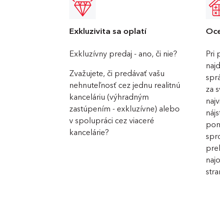
Exkluzivita sa oplatí
Oce
Exkluzívny predaj - ano, či nie?
Pri 
najd
Zvažujete, či predávať vašu
spr
nehnuteľnosť cez jednu realitnú
za 
kanceláriu (výhradným
najv
zastúpením - exkluzívne) alebo
náj
v spolupráci cez viaceré
pom
kancelárie?
spr
pre
najo
stra