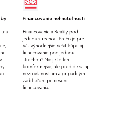
žby
Financovanie nehnuteľnosti
litnú
Financovanie a Reality pod
jednou strechou. Prečo je pre
né,
Vás výhodnejšie riešiť kúpu aj
vne
financovanie pod jednou
úv
strechou? Nie je to len
 by
komfortnejšie, ale predíde sa aj
rii
nezrovlanostiam a prípadným
zádrheľom pri riešení
financovania.