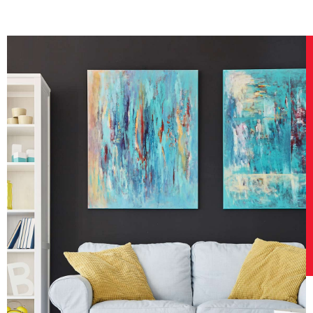
enáta Krebs nám pri kúpe domu v
Ponúkal som svoj byt
kom Klatove pomohla naozaj so všetkým
realitné kancelárie, m
pečila nám znalca, financovanie, mohli
predám skôr. Každý m
 obhliadku ísť koľkokrát sme
zmluvy nafotil mobilo
ovali, odkomunikavala naše požiadavky s
Príjemne ma však pr
júcimi a našli sme spoločne riešenie na
Zoltána Gúnyu, ten pr
čo sme potrebovali. Podpis zmlúv v
fotením a fotky pripr
 v realitnej kancelárii sa realizovali naraz
týždne mi aj byt pre
danie nehnuteľnosti, aj prepis zmeny
pochvala a vďaka, ma
a riešila spolu s nami až do konca. Za nás
a už viem, že nie je dô