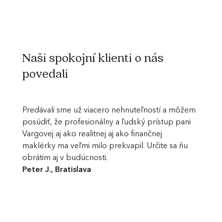
Naši spokojní klienti o nás
povedali
rnú
Predávali sme už viacero nehnuteľností a môžem
Pani R
 Nagy.
posúdiť, že profesionálny a ľudský prístup pani
Dunajs
ti a
Vargovej aj ako realitnej aj ako finančnej
- zabez
ým
maklérky ma veľmi milo prekvapil. Určite sa ňu
sme na
ím, že
obrátim aj v budúcnosti.
potreb
Peter J., Bratislava
predáva
 bolo
všetko 
banke aj
a odovz
majiteľ