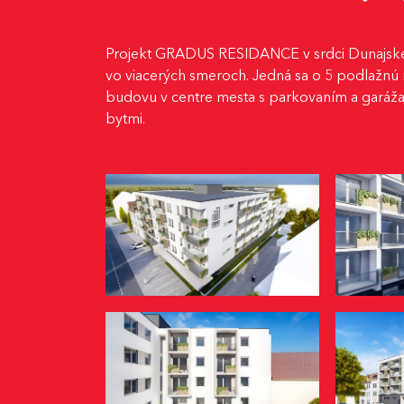
Projekt GRADUS RESIDANCE v srdci Dunajskej
vo viacerých smeroch. Jedná sa o 5 podlažn
budovu v centre mesta s parkovaním a garáža
bytmi.