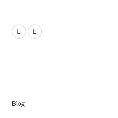
veľká 
aj ako 
Erika B
Blog