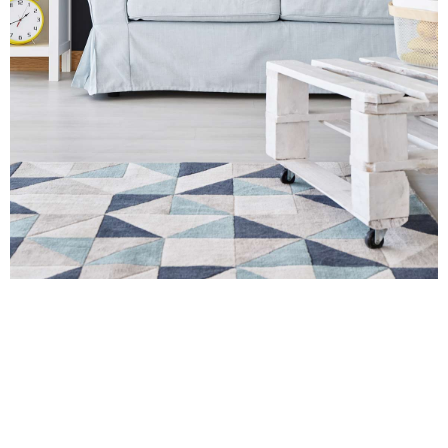
spokonosť a určite odporúčam pani Krebs
Mátyás N., Dunajská
finančnú aj realitnú maklérku.
., Dunajský Klatov