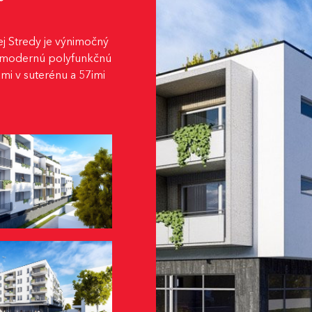
 Stredy je výnimočný
ú modernú polyfunkčnú
mi v suterénu a 57imi