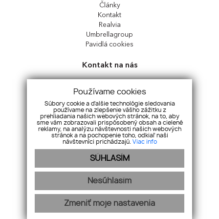
Články
Kontakt
Realvia
Umbrellagroup
Pavidlá cookies
Kontakt na nás
Perfect Real, s.r.o.
Používame cookies
Sládkovičova 7326, 92901, Dunajská Streda
Slovensko
Súbory cookie a ďalšie technológie sledovania
používame na zlepšenie vášho zážitku z
prehliadania našich webových stránok, na to, aby
+421 917 997 674
|
office@perfect-real.sk
sme vám zobrazovali prispôsobený obsah a cielené
reklamy, na analýzu návštevnosti našich webových
facebook
|
instagram
stránok a na pochopenie toho, odkiaľ naši
návštevníci prichádzajú.
Viac info
SÚHLASÍM
Nesúhlasím
Zmeniť moje nastavenia
webdesign
|
webex.digital