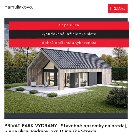
Hamuliakovo,
PREDAJ
slepá ulica
vybudované inžinierske siete
dobrá občianska vybavenosť
PRIVAT PARK VYDRANY ! Stavebné pozemky na predaj,
Slepá ulica, Vydrany, okr. Dunajská Streda