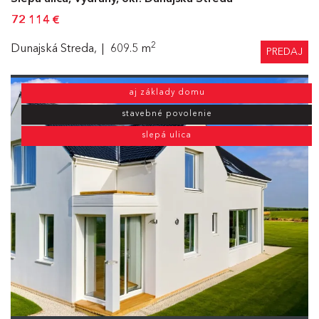
72 114
€
2
Dunajská Streda,
609.5 m
PREDAJ
aj základy domu
stavebné povolenie
slepá ulica