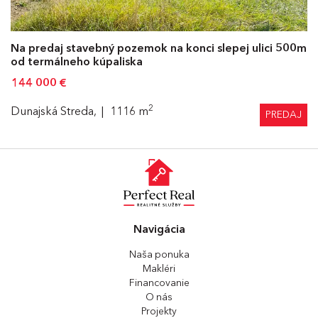
Na predaj stavebný pozemok na konci slepej ulici 500m
od termálneho kúpaliska
144 000
€
2
Dunajská Streda,
1116 m
PREDAJ
Navigácia
Naša ponuka
Makléri
Financovanie
O nás
Projekty