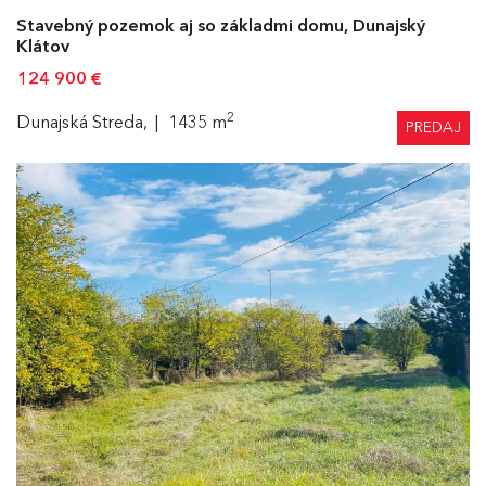
Stavebný pozemok aj so základmi domu, Dunajský
Klátov
124 900
€
2
Dunajská Streda,
1435 m
PREDAJ