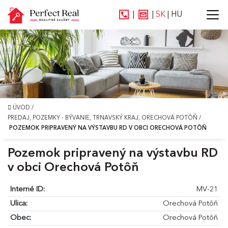
|
|
SK
|
HU
ÚVOD
/
PREDAJ, POZEMKY - BÝVANIE, TRNAVSKÝ KRAJ, ORECHOVÁ POTÔŇ
/
POZEMOK PRIPRAVENÝ NA VÝSTAVBU RD V OBCI ORECHOVÁ POTÔŇ
Pozemok pripravený na výstavbu RD
v obci Orechová Potôň
Interné ID:
MV-21
Ulica:
Orechová Potôň
Obec:
Orechová Potôň