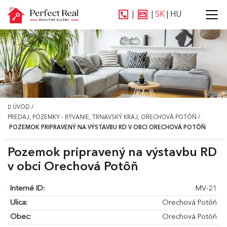
|
|
SK
|
HU
ÚVOD
/
PREDAJ, POZEMKY - BÝVANIE, TRNAVSKÝ KRAJ, ORECHOVÁ POTÔŇ
/
POZEMOK PRIPRAVENÝ NA VÝSTAVBU RD V OBCI ORECHOVÁ POTÔŇ
Pozemok pripravený na výstavbu RD
v obci Orechová Potôň
Interné ID:
MV-21
Ulica:
Orechová Potôň
Obec:
Orechová Potôň