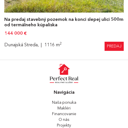
Na predaj stavebný pozemok na konci slepej ulici 500m
od termálneho kúpaliska
144 000
€
2
Dunajská Streda,
1116 m
PREDAJ
Navigácia
Naša ponuka
Makléri
Financovanie
O nás
Projekty