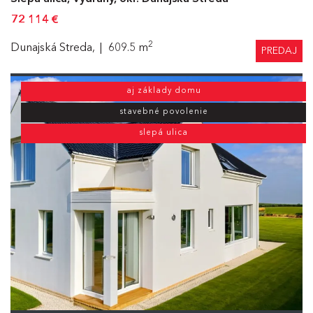
72 114
€
2
Dunajská Streda,
609.5 m
PREDAJ
aj základy domu
stavebné povolenie
slepá ulica