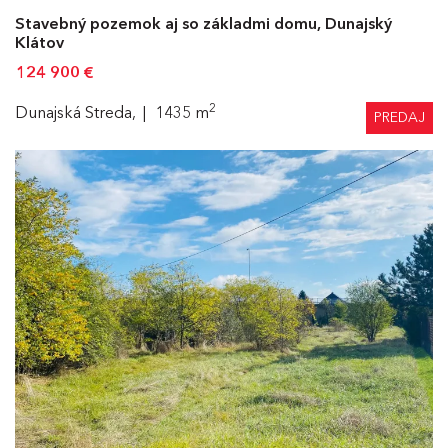
Stavebný pozemok aj so základmi domu, Dunajský
Klátov
124 900
€
2
Dunajská Streda,
1435 m
PREDAJ