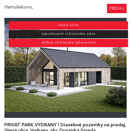
Hamuliakovo,
PREDAJ
slepá ulica
vybudované inžinierske siete
dobrá občianska vybavenosť
PRIVAT PARK VYDRANY ! Stavebné pozemky na predaj,
Slepá ulica, Vydrany, okr. Dunajská Streda