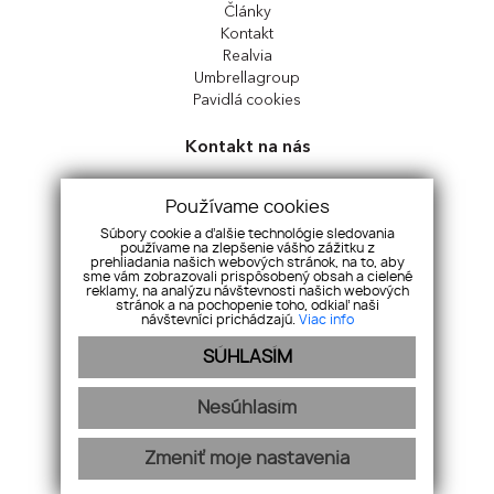
Články
Kontakt
Realvia
Umbrellagroup
Pavidlá cookies
Kontakt na nás
Perfect Real, s.r.o.
Používame cookies
Sládkovičova 7326, 92901, Dunajská Streda
Slovensko
Súbory cookie a ďalšie technológie sledovania
používame na zlepšenie vášho zážitku z
prehliadania našich webových stránok, na to, aby
+421 917 997 674
|
office@perfect-real.sk
sme vám zobrazovali prispôsobený obsah a cielené
reklamy, na analýzu návštevnosti našich webových
facebook
|
instagram
stránok a na pochopenie toho, odkiaľ naši
návštevníci prichádzajú.
Viac info
SÚHLASÍM
Nesúhlasím
Zmeniť moje nastavenia
webdesign
|
webex.digital