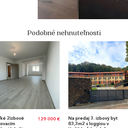
Podobné nehnuteľnosti
ľké 2izbové
Na predaj 3. izbový byt
129 000
€
kovacím
83,3m2 s loggiou v