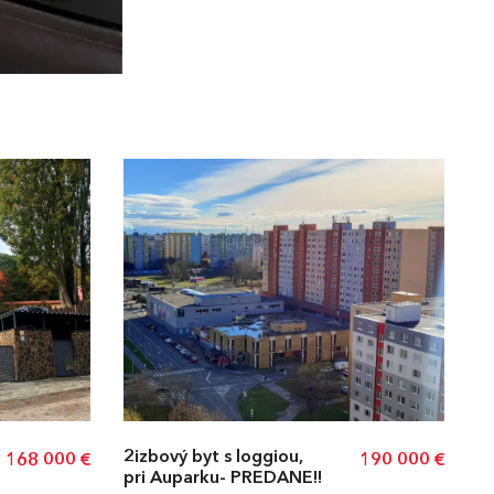
2izbový byt s loggiou,
168 000
€
190 000
€
pri Auparku- PREDANE!!