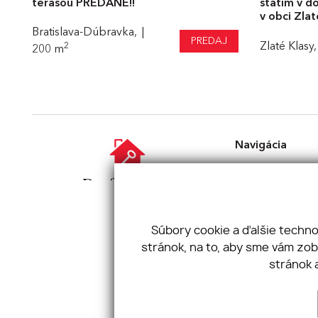
terasou PREDANE!!
státím v do
v obci Zlat
Bratislava-Dúbravka,
PREDAJ
Zlaté Klasy,
2
200 m
Navigácia
Naša ponuka
Makléri
Financovanie
O nás
Projekty
Súbory cookie a ďalšie techn
Články
stránok, na to, aby sme vám zo
Kontakt
stránok 
Realvia
Umbrellagroup
Pavidlá cookies