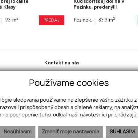
brej lokalite
Kučišdorfskej doline v
é Klasy
Pezinku, predaný!!!
2
2
93 m
Pezinok,
83.3 m
PREDAJ
Kontakt na nás
Perfect Real, s.r.o.
Sládkovičova 7326, 92901, Dunajská Streda
Používame cookies
Slovensko
+421 917 997 674
|
office@perfect-real.sk
ológie sledovania používame na zlepšenie vášho zážitku z
facebook
|
instagram
brazovali prispôsobený obsah a cielené reklamy, na analý
a na pochopenie toho, odkiaľ naši návštevníci prichádzajú
Nesúhlasím
Zmeniť moje nastavenia
SÚHLASÍM