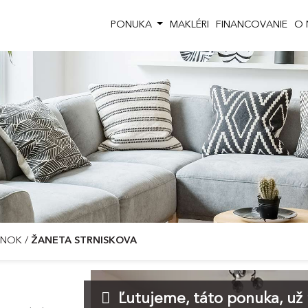
PONUKA
MAKLÉRI
FINANCOVANIE
O 
ZINOK
/
ŽANETA STRNISKOVA
Ľutujeme, táto ponuka, už n