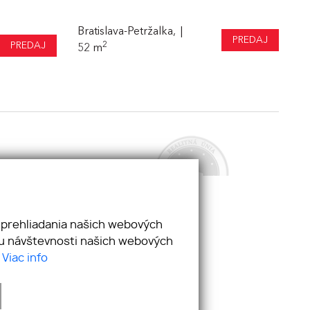
Bratislava-Petržalka,
PREDAJ
PREDAJ
2
52 m
 prehliadania našich webových
zu návštevnosti našich webových
.
Viac info
webdesign
|
webex.digital