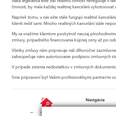
Naša legislatíva ešte žiaľ realitnú činnosť nereguluje v 
činnosti, by mala každej realitnej kancelárii vyhotovova
Napriek tomu, u nás ešte stále fungujú realitné kancelá
klienti riešiť sami. Mnoho realitných kancelárií stále ne
My sa snažíme klientom poskytnúť naozaj plnohodnotné,
zmluvy, prípadného financovania kúpnej ceny až po od
Všetky zmluvy nám pripravuje náš dlhoročne zazmluvnen
zabezpečuje nám autorizovanie podpisov zmluvných strá
V prípade zistenia nedostatkov v zmluvných dokumentoc
Sme pripravení byť Vašimi profesionálnymi partnermi od
Navigácia
Naša ponuka
Makléri