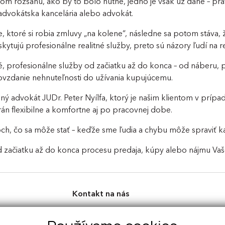
takom rozsahu, ako by to bolo nutné, jedno je však už dané – prá
ť advokátska kancelária alebo advokát.
rie, ktoré si robia zmluvy „na kolene“, následne sa potom stáv
poskytujú profesionálne realitné služby, preto sú názory ľudí na
 profesionálne služby od začiatku až do konca – od náberu, 
ovzdanie nehnuteľnosti do užívania kupujúcemu.
ý advokát JUDr. Peter Nyílfa, ktorý je našim klientom v príp
n flexibilne a komfortne aj po pracovnej dobe.
h, čo sa môže stať – keďže sme ľudia a chybu môže spraviť ka
 začiatku až do konca procesu predaja, kúpy alebo nájmu Vaše
Kontakt na nás
Perfect Real, s.r.o.
Sládkovičova 7326, 92901, Dunajská Streda