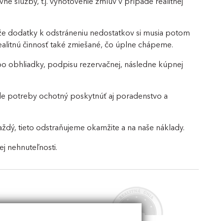
vne služby, t.j. vyhotovenie zmlúv v prípade realitnej
a, že dodatky k odstráneniu nedostatkov si musia potom
 realitnú činnosť také zmiešané, čo úplne chápeme.
po obhliadky, podpisu rezervačnej, následne kúpnej
ade potreby ochotný poskytnúť aj poradenstvo a
ždý, tieto odstraňujeme okamžite a na naše náklady.
j nehnuteľnosti.