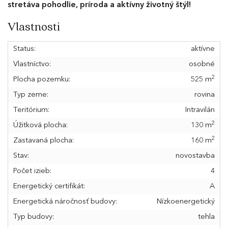
stretáva pohodlie, príroda a aktívny životný štýl!
Vlastnosti
Status:
aktívne
Vlastníctvo:
osobné
2
Plocha pozemku:
525 m
Typ zeme:
rovina
Teritórium:
Intravilán
2
Úžitková plocha:
130 m
2
Zastavaná plocha:
160 m
Stav:
novostavba
Počet izieb:
4
Energetický certifikát:
A
Energetická náročnosť budovy:
Nízkoenergetický
Typ budovy:
tehla