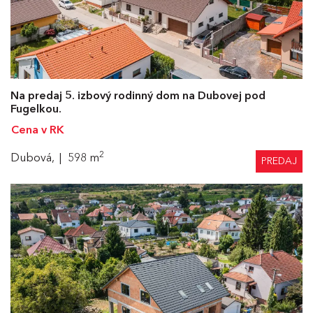
Na predaj 5. izbový rodinný dom na Dubovej pod
Fugelkou.
Cena v RK
2
Dubová,
598 m
PREDAJ