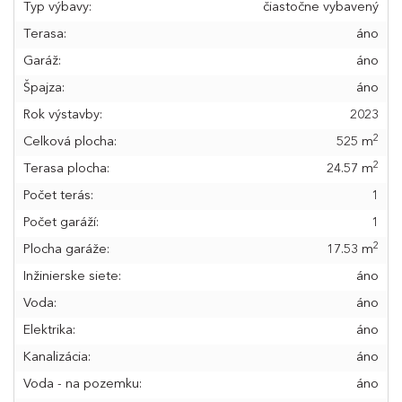
Typ výbavy:
čiastočne vybavený
Terasa:
áno
Garáž:
áno
Špajza:
áno
Rok výstavby:
2023
2
Celková plocha:
525 m
2
Terasa plocha:
24.57 m
Počet terás:
1
Počet garáží:
1
2
Plocha garáže:
17.53 m
Inžinierske siete:
áno
Voda:
áno
Elektrika:
áno
Kanalizácia:
áno
Voda - na pozemku:
áno