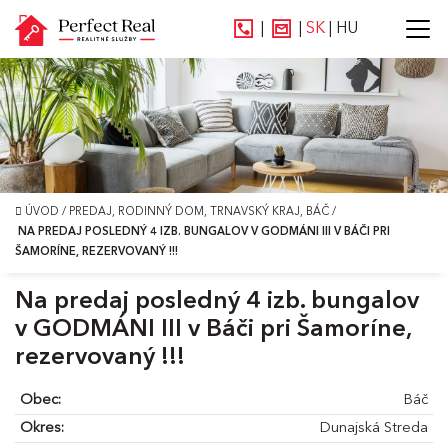
|
|
SK
|
HU
ÚVOD
/
PREDAJ, RODINNÝ DOM, TRNAVSKÝ KRAJ, BÁČ
/
NA PREDAJ POSLEDNÝ 4 IZB. BUNGALOV V GODMÁNI III V BÁČI PRI
ŠAMORÍNE, REZERVOVANÝ !!!
Na predaj posledný 4 izb. bungalov
v GODMÁNI III v Báči pri Šamoríne,
rezervovaný !!!
Obec:
Báč
Okres:
Dunajská Streda