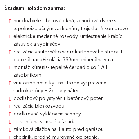
Štádium Holodom zahŕňa:
hnedo/biele plastové okná, vchodové dvere s
tepelnoizolačným zasklením , trojsklo- 6 komorové
elektrické medenné rozvody, umiestnenie krabíc,
zásuviek a vypínačov
realizácia vnutorného sadrokartónového stropu+
parozábrana+izolácia 380mm minerálna vlna
montáž kúrenia- tepelné čerpadlo so 190L
zásobníkom
vnútormé omietky , na strope vyspravené
sadrokartóny + 2x biely náter
podlahový polystyrén+ betónový poter
realizácia bleskozvodu
podkrovné vyklápacie schody
dokončená vonkajšia fasáda
zámková dlažba na 1 auto pred garážou
chodník, predné murované oplotenie,