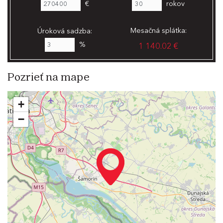
€
rokov
Mesačná splátka:
Úroková sadzba:
%
1 140.02 €
Pozrieť na mape
+
−