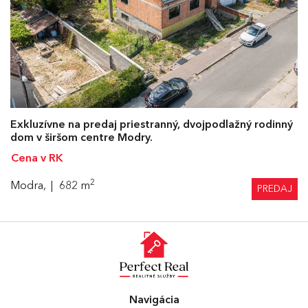
Exkluzívne na predaj priestranný, dvojpodlažný rodinný
dom v širšom centre Modry.
Cena v RK
2
Modra,
682 m
PREDAJ
Navigácia