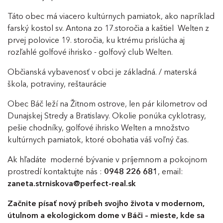
Táto obec má viacero kultúrnych pamiatok, ako napríklad
farský kostol sv. Antona zo 17.storočia a kaštiel Welten z
prvej polovice 19. storočia, ku ktrému prislúcha aj
rozľahlé golfové ihrisko - golfový club Welten.
Občianská vybavenosť v obci je základná. / materská
škola, potraviny, reštaurácie
Obec Báč leží na Žitnom ostrove, len pár kilometrov od
Dunajskej Stredy a Bratislavy. Okolie ponúka cyklotrasy,
pešie chodníky, golfové ihrisko Welten a množstvo
kultúrnych pamiatok, ktoré obohatia váš voľný čas.
Ak hľadáte moderné bývanie v príjemnom a pokojnom
prostredí kontaktujte nás :
0948 226 681
, email:
zaneta.strniskova@perfect-real.sk
Začnite písať nový príbeh svojho života v modernom,
útulnom a ekologickom dome v Báči – mieste, kde sa