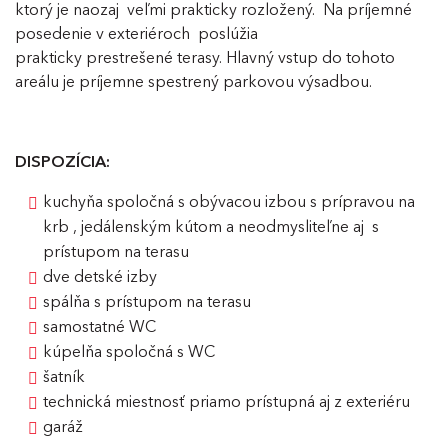
ktorý je naozaj veľmi prakticky rozložený. Na príjemné
posedenie v exteriéroch poslúžia
prakticky prestrešené terasy. Hlavný vstup do tohoto
areálu je príjemne spestrený parkovou výsadbou.
DISPOZÍCIA:
kuchyňa spoločná s obývacou izbou s prípravou na
krb , jedálenským kútom a neodmysliteľne aj s
prístupom na terasu
dve detské izby
spálňa s prístupom na terasu
samostatné WC
kúpelňa spoločná s WC
šatník
technická miestnosť priamo prístupná aj z exteriéru
garáž