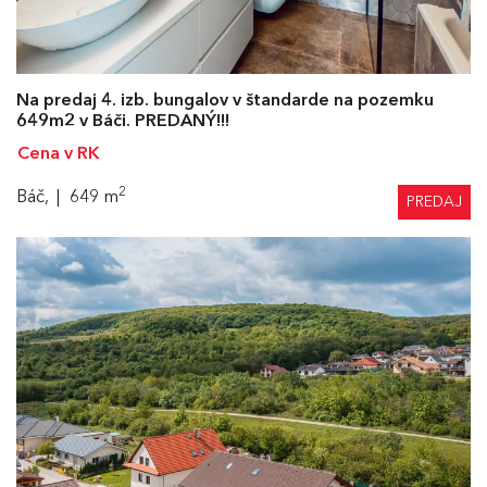
Na predaj 4. izb. bungalov v štandarde na pozemku
649m2 v Báči. PREDANÝ!!!
Cena v RK
2
Báč,
649 m
PREDAJ