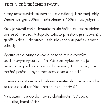
TECHNICKĚ RIEŠENIE STAVBY:
Steny novostavieb sú navrhnuté z pálenej brúsenej tehly
Wienerberger 300mm, zateplenie je 160mm polystyrén .
Krov je väzníkový s dostatkom úložného priestoru nielen
pre sezónne veci. Vstup do tohoto priestoru je situovaný v
garáži, kde sú do stropu zabudované vstupné sklápacie
schody.
Vykurovanie bungalovov je riešené teplovodným
podlahovým vykurovaním. Zdrojom vykurovania je
tepelné čerpadlo so zásobníkom vody 190L, ktorým je
možné počas letných mesiacov dom aj chladiť.
Domy sú postavené z kvalitných materiálov , energeticky
sa radia do ultranízko energetickej triedy A0.
Na pozemky a do domov sú dotiahnuté IS / voda,
elektrika, kanalizácia/