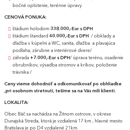
bočné oplotenie, terénne úpravy
CENOVÁ PONUKA:
štádium holodom
338.000,-Eur s DPH
štádium štandard
40.000,-Eur s DPH
/ obklady a
dlažba v kúpelni a WC, sanita, dlažba a plavajúca
podlaha, zárubne a interiérové dvere/
záhrada
+7.000,-Eur s DPH
/ úprava terénu, osadenie
obrubníkov, výsadba stromov a kríkov, položenie
trávnika /
Ceny vieme dohodnúť a odkomunikovať po obhliadke
,pri osobnom stretnutí, tešíme sa na Vás milí klienti.
LOKALITA:
Obec Báč sa nachádza na Žitnom ostrove, v okrese
Dunajská Streda, ktorá je vzdialená 17 km , hlavné mesto
Bratislava je po D4 vzdialené 21km.