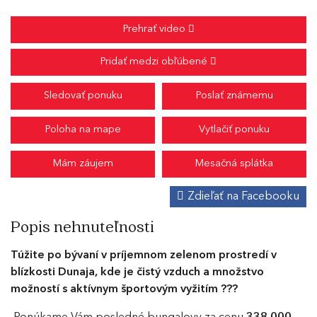
Prehrať video
Pridať medzi obľúbené
Sledovať ponuku
Poslať známemu
Poloha na mape
Vytlačiť ponuku
Mám záujem
Mesačná splátka
Zdieľať na Facebooku
Popis nehnuteľnosti
Túžite po bývaní v príjemnom zelenom prostredí v
blízkosti Dunaja, kde je čistý vzduch a množstvo
možností s aktívnym športovým vyžitím ???