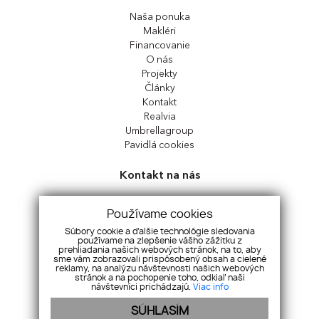
Naša ponuka
Makléri
Financovanie
O nás
Projekty
Články
Kontakt
Realvia
Umbrellagroup
Pavidlá cookies
Kontakt na nás
Perfect Real, s.r.o.
Používame cookies
Sládkovičova 7326, 92901, Dunajská Streda
Slovensko
Súbory cookie a ďalšie technológie sledovania
používame na zlepšenie vášho zážitku z
prehliadania našich webových stránok, na to, aby
+421 917 997 674
|
office@perfect-real.sk
sme vám zobrazovali prispôsobený obsah a cielené
reklamy, na analýzu návštevnosti našich webových
facebook
|
instagram
stránok a na pochopenie toho, odkiaľ naši
návštevníci prichádzajú.
Viac info
SÚHLASÍM