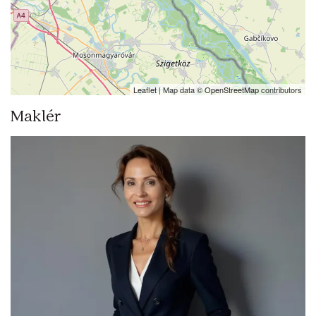
Leaflet
| Map data ©
OpenStreetMap
contributors
Maklér