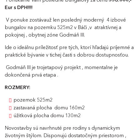
Ponúkame Vám posledné bungalovy za cenu
338.000,-
Eur s DPH!!!!
V ponuke zostávauž len posledný moderný 4 izbové
bungalov na pozemku 525m2 v Báči ,v atraktívnej a
pokojnej , obytnej zóne Godmáň III.
Ide o ideálnu príležitosť pre tých, ktorí hľadajú príjemné a
praktické bývanie v tichej časti s dobrou dostupnosťou.
Godmáň III je trojetapový projekt , momentalne je
dokončená prvá etapa .
ROZMERY:
pozemok 525m2
zastavaná plocha domu 160m2
úžitková plocha domu 130m2
Novostavby sú navrhnuté pre rodiny s dynamickym
životným štýlom. Disponujú dostatočným priestorom ,